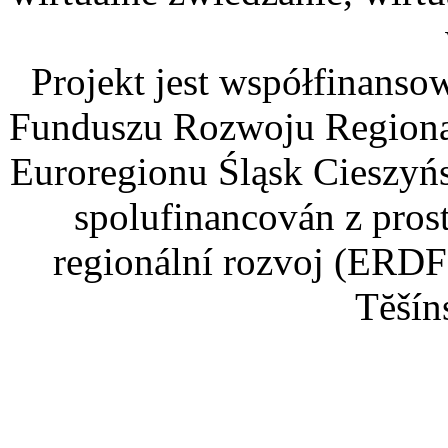
Projekt jest współfinans
Funduszu Rozwoju Regiona
Euroregionu Śląsk Cieszyńsk
spolufinancován z pros
regionální rozvoj (ERDF
Tĕšín