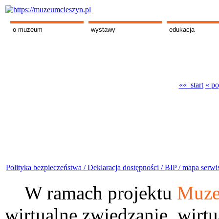
o muzeum
wystawy
edukacja
«« start
« po
Polityka bezpieczeństwa /
Deklaracja dostępności /
BIP /
mapa serwi
W ramach projektu
Muze
wirtualne zwiedzanie, wirtu