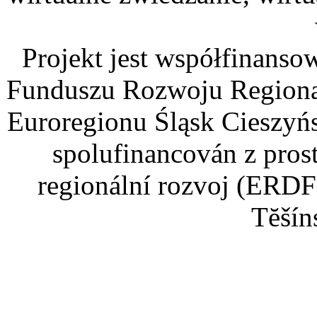
Projekt jest współfinans
Funduszu Rozwoju Regiona
Euroregionu Śląsk Cieszyńsk
spolufinancován z pros
regionální rozvoj (ERDF
Tĕšín