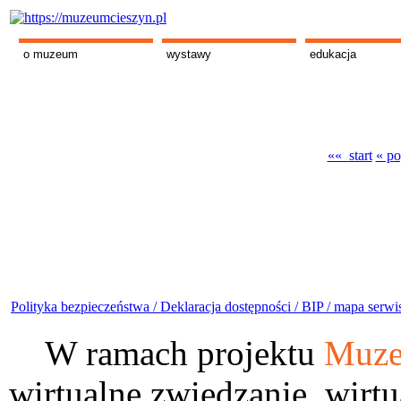
o muzeum
wystawy
edukacja
«« start
« po
Polityka bezpieczeństwa /
Deklaracja dostępności /
BIP /
mapa serwi
W ramach projektu
Muze
wirtualne zwiedzanie, wirtu