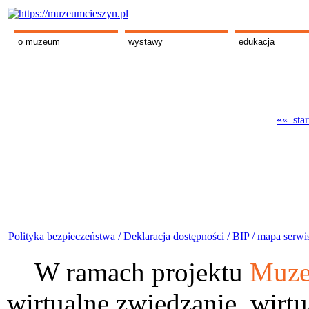
o muzeum
wystawy
edukacja
«« star
Polityka bezpieczeństwa /
Deklaracja dostępności /
BIP /
mapa serwi
W ramach projektu
Muze
wirtualne zwiedzanie, wirtu