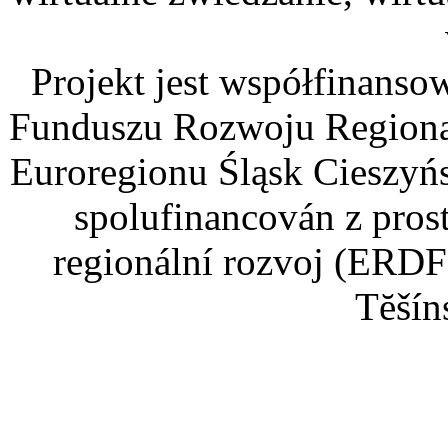
Projekt jest współfinans
Funduszu Rozwoju Regiona
Euroregionu Śląsk Cieszyńsk
spolufinancován z pros
regionální rozvoj (ERDF
Tĕšín