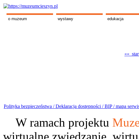
o muzeum
wystawy
edukacja
«« star
Polityka bezpieczeństwa /
Deklaracja dostępności /
BIP /
mapa serwi
W ramach projektu
Muze
wirtualne zwiedzanie, wirtu