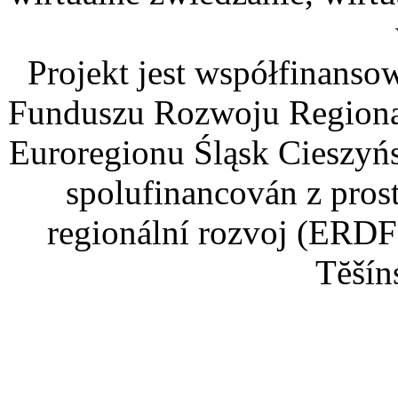
Projekt jest współfinans
Funduszu Rozwoju Regiona
Euroregionu Śląsk Cieszyńsk
spolufinancován z pros
regionální rozvoj (ERDF
Tĕšín