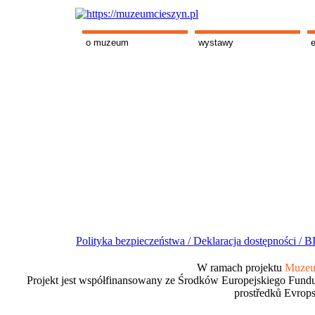
o muzeum
wystawy
Polityka bezpieczeństwa /
Deklaracja dostępności /
BI
W ramach projektu
Muzeum
Projekt jest współfinansowany ze Środków Europejskiego Fundu
prostředků Evrops