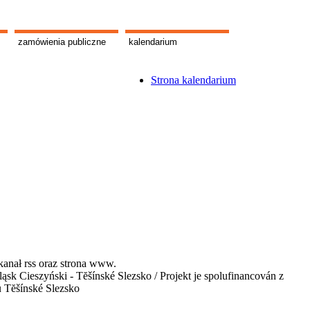
zamówienia publiczne
kalendarium
Strona kalendarium
kanał rss oraz strona www.
 Cieszyński - Tĕšínské Slezsko / Projekt je spolufinancován z
u Tĕšínské Slezsko