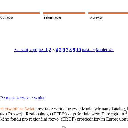
edukacja
informacje
projekty
«« start
« poprz.
1
2
3
4
5
6
7
8
9
10
nast. »
koniec »»
P /
mapa serwisu /
szukaj
 otwarte na świat
powstało: wirtualne zwiedzanie, wirtuany katalog, 
szu Rozwoju Regionalnego (EFRR) za pośrednictwem Euroregionu Śląsk
kého fondu pro regionální rozvoj (ERDF) prostřednictvĺm Euroregion