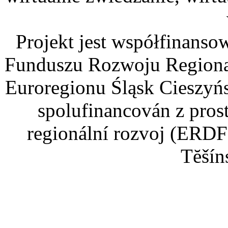
Projekt jest współfinans
Funduszu Rozwoju Regiona
Euroregionu Śląsk Cieszyńsk
spolufinancován z pros
regionální rozvoj (ERDF
Tĕšín