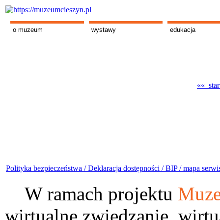
o muzeum
wystawy
edukacja
«« star
Polityka bezpieczeństwa /
Deklaracja dostępności /
BIP /
mapa serwi
W ramach projektu
Muze
wirtualne zwiedzanie, wirtu