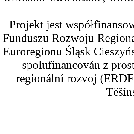
Projekt jest współfinans
Funduszu Rozwoju Regiona
Euroregionu Śląsk Cieszyńsk
spolufinancován z pros
regionální rozvoj (ERDF
Tĕšín