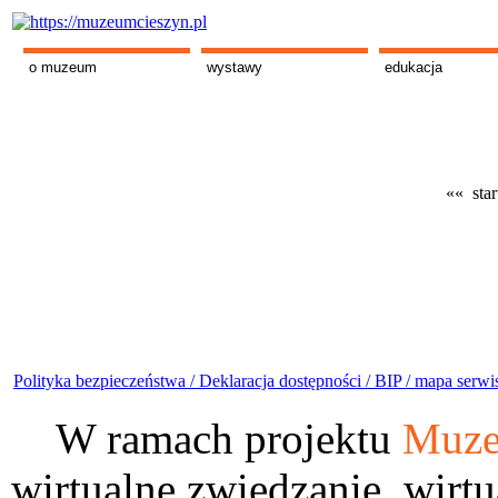
o muzeum
wystawy
edukacja
«« star
Polityka bezpieczeństwa /
Deklaracja dostępności /
BIP /
mapa serwi
W ramach projektu
Muze
wirtualne zwiedzanie, wirtu