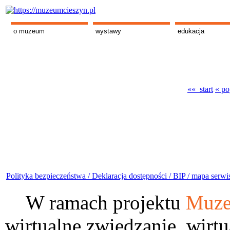
o muzeum
wystawy
edukacja
«« start
« po
Polityka bezpieczeństwa /
Deklaracja dostępności /
BIP /
mapa serwi
W ramach projektu
Muze
wirtualne zwiedzanie, wirtu