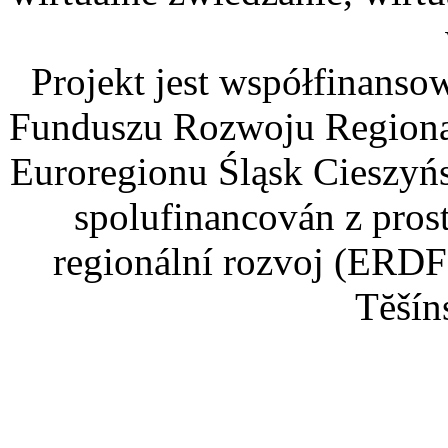
Projekt jest współfinans
Funduszu Rozwoju Regiona
Euroregionu Śląsk Cieszyńsk
spolufinancován z pros
regionální rozvoj (ERDF
Tĕšín