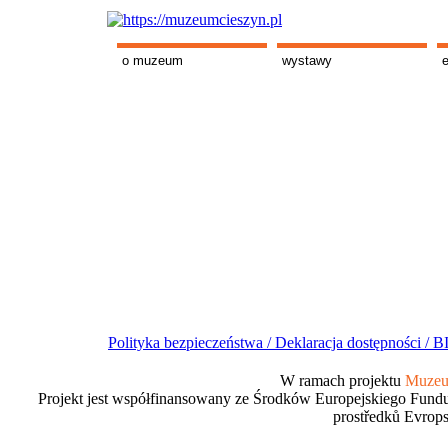
o muzeum
wystawy
Polityka bezpieczeństwa /
Deklaracja dostępności /
BI
W ramach projektu
Muzeum
Projekt jest współfinansowany ze Środków Europejskiego Fundu
prostředků Evrops