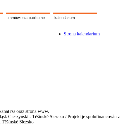
zamówienia publiczne
kalendarium
Strona kalendarium
kanał rss oraz strona www.
 Cieszyński - Tĕšínské Slezsko / Projekt je spolufinancován z
u Tĕšínské Slezsko