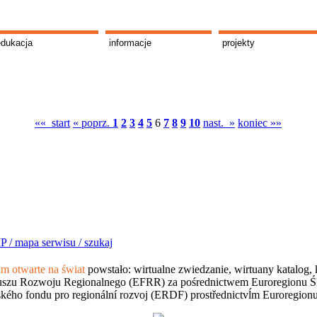
edukacja
informacje
projekty
«« start
« poprz.
1
2
3
4
5
6
7
8
9
10
nast. »
koniec »»
P /
mapa serwisu /
szukaj
 otwarte na świat
powstało: wirtualne zwiedzanie, wirtuany katalog, 
szu Rozwoju Regionalnego (EFRR) za pośrednictwem Euroregionu Śląsk
kého fondu pro regionální rozvoj (ERDF) prostřednictvĺm Euroregion