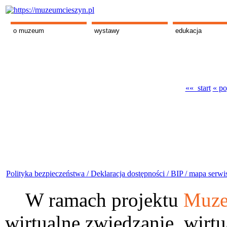
o muzeum
wystawy
edukacja
«« start
« po
Polityka bezpieczeństwa /
Deklaracja dostępności /
BIP /
mapa serwi
W ramach projektu
Muze
wirtualne zwiedzanie, wirtu