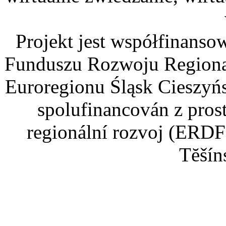
Projekt jest współfinans
Funduszu Rozwoju Regiona
Euroregionu Śląsk Cieszyńsk
spolufinancován z pros
regionální rozvoj (ERDF
Tĕšín