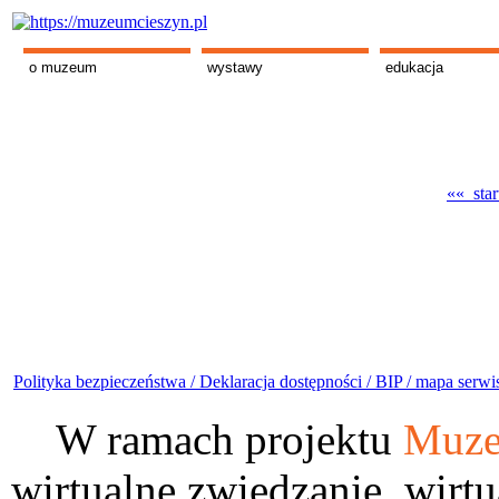
o muzeum
wystawy
edukacja
«« star
Polityka bezpieczeństwa /
Deklaracja dostępności /
BIP /
mapa serwi
W ramach projektu
Muze
wirtualne zwiedzanie, wirtu