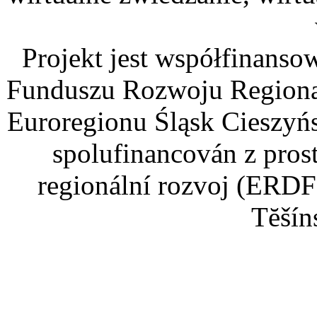
Projekt jest współfinans
Funduszu Rozwoju Regiona
Euroregionu Śląsk Cieszyńsk
spolufinancován z pros
regionální rozvoj (ERDF
Tĕšín