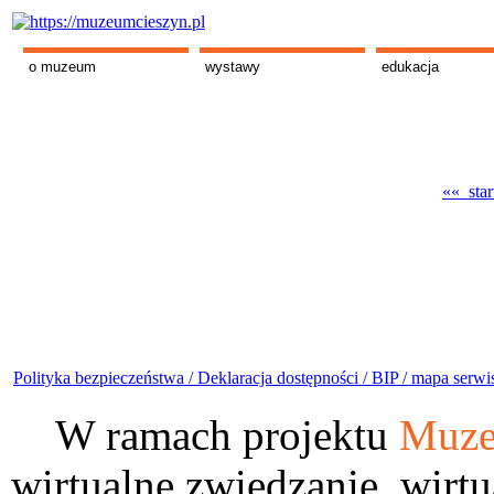
o muzeum
wystawy
edukacja
«« star
Polityka bezpieczeństwa /
Deklaracja dostępności /
BIP /
mapa serwi
W ramach projektu
Muze
wirtualne zwiedzanie, wirtu