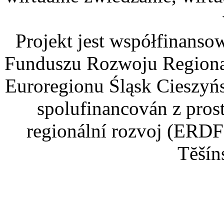
Projekt jest współfinans
Funduszu Rozwoju Regiona
Euroregionu Śląsk Cieszyńsk
spolufinancován z pros
regionální rozvoj (ERDF
Tĕšín