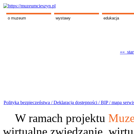
o muzeum
wystawy
edukacja
«« star
Polityka bezpieczeństwa /
Deklaracja dostępności /
BIP /
mapa serwi
W ramach projektu
Muze
wirtualne zwiedzanie, wirtu