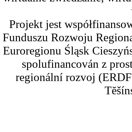
Projekt jest współfinans
Funduszu Rozwoju Regiona
Euroregionu Śląsk Cieszyńsk
spolufinancován z pros
regionální rozvoj (ERDF
Tĕšín