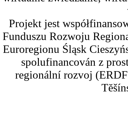
Projekt jest współfinans
Funduszu Rozwoju Regiona
Euroregionu Śląsk Cieszyńsk
spolufinancován z pros
regionální rozvoj (ERDF
Tĕšín