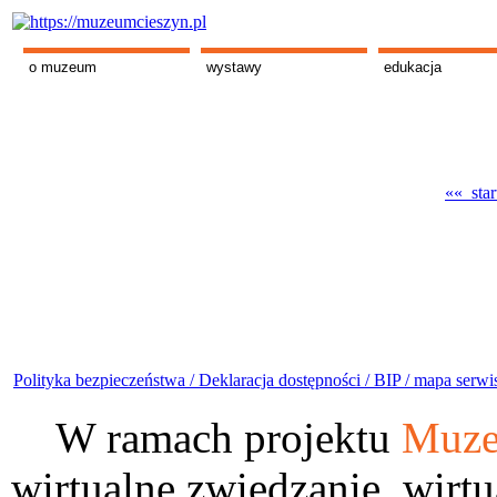
o muzeum
wystawy
edukacja
«« star
Polityka bezpieczeństwa /
Deklaracja dostępności /
BIP /
mapa serwi
W ramach projektu
Muze
wirtualne zwiedzanie, wirtu