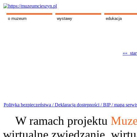
o muzeum
wystawy
edukacja
«« star
Polityka bezpieczeństwa /
Deklaracja dostępności /
BIP /
mapa serwi
W ramach projektu
Muze
wirtualne zwiedzanie, wirtu