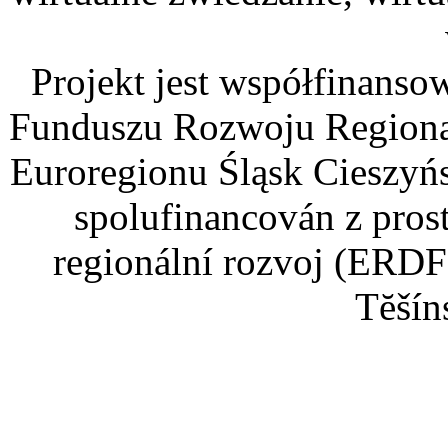
Projekt jest współfinans
Funduszu Rozwoju Regiona
Euroregionu Śląsk Cieszyńsk
spolufinancován z pros
regionální rozvoj (ERDF
Tĕšín