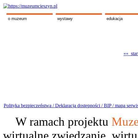
o muzeum
wystawy
edukacja
«« star
Polityka bezpieczeństwa /
Deklaracja dostępności /
BIP /
mapa serwi
W ramach projektu
Muze
wirtualne zwiedzanie, wirtu