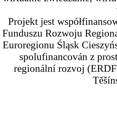
Projekt jest współfinans
Funduszu Rozwoju Regiona
Euroregionu Śląsk Cieszyńsk
spolufinancován z pros
regionální rozvoj (ERDF
Tĕšín