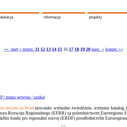
edukacja
informacje
projekty
«« start
« poprz.
11
12
13
14
15
16
17
18
19
20
nast. »
koniec »»
P /
mapa serwisu /
szukaj
 otwarte na świat
powstało: wirtualne zwiedzanie, wirtuany katalog, 
szu Rozwoju Regionalnego (EFRR) za pośrednictwem Euroregionu Śląsk
kého fondu pro regionální rozvoj (ERDF) prostřednictvĺm Euroregion