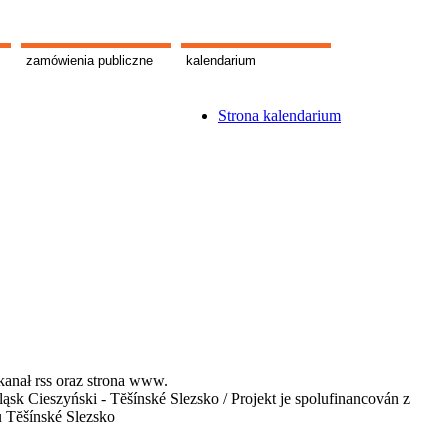
zamówienia publiczne
kalendarium
Strona kalendarium
kanał rss oraz strona www.
 Cieszyński - Tĕšínské Slezsko / Projekt je spolufinancován z
u Tĕšínské Slezsko