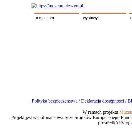
o muzeum
wystawy
Polityka bezpieczeństwa /
Deklaracja dostępności /
BI
W ramach projektu
Muzeum
Projekt jest współfinansowany ze Środków Europejskiego Fundu
prostředků Evrops