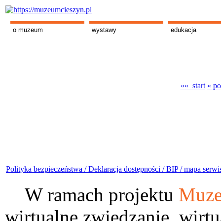
o muzeum
wystawy
edukacja
«« start
« po
Polityka bezpieczeństwa /
Deklaracja dostępności /
BIP /
mapa serwi
W ramach projektu
Muze
wirtualne zwiedzanie, wirtu