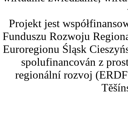
Projekt jest współfinans
Funduszu Rozwoju Regiona
Euroregionu Śląsk Cieszyńsk
spolufinancován z pros
regionální rozvoj (ERDF
Tĕšín