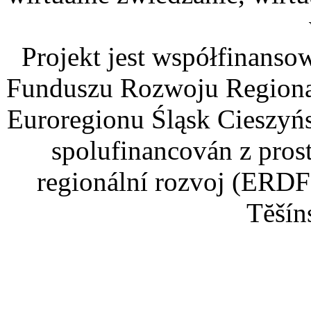
Projekt jest współfinans
Funduszu Rozwoju Regiona
Euroregionu Śląsk Cieszyńsk
spolufinancován z pros
regionální rozvoj (ERDF
Tĕšín