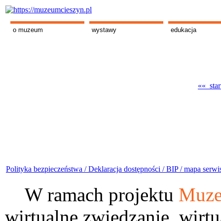
o muzeum
wystawy
edukacja
«« star
Polityka bezpieczeństwa /
Deklaracja dostępności /
BIP /
mapa serwi
W ramach projektu
Muze
wirtualne zwiedzanie, wirtu