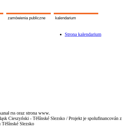
zamówienia publiczne
kalendarium
Strona kalendarium
kanał rss oraz strona www.
 Cieszyński - Tĕšínské Slezsko / Projekt je spolufinancován z
u Tĕšínské Slezsko