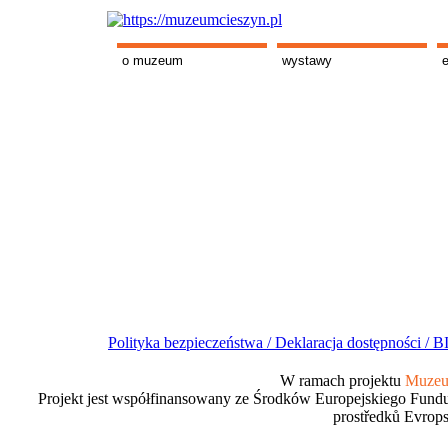
o muzeum
wystawy
Polityka bezpieczeństwa /
Deklaracja dostępności /
BI
W ramach projektu
Muzeum
Projekt jest współfinansowany ze Środków Europejskiego Fundu
prostředků Evrops