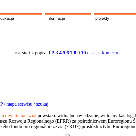
edukacja
informacje
projekty
«« start
« poprz.
1
2
3
4
5
6
7
8
9
10
nast. »
koniec »»
P /
mapa serwisu /
szukaj
 otwarte na świat
powstało: wirtualne zwiedzanie, wirtuany katalog, 
szu Rozwoju Regionalnego (EFRR) za pośrednictwem Euroregionu Śląsk
kého fondu pro regionální rozvoj (ERDF) prostřednictvĺm Euroregion