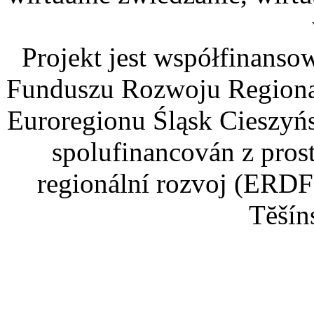
Projekt jest współfinans
Funduszu Rozwoju Regiona
Euroregionu Śląsk Cieszyńsk
spolufinancován z pros
regionální rozvoj (ERDF
Tĕšín