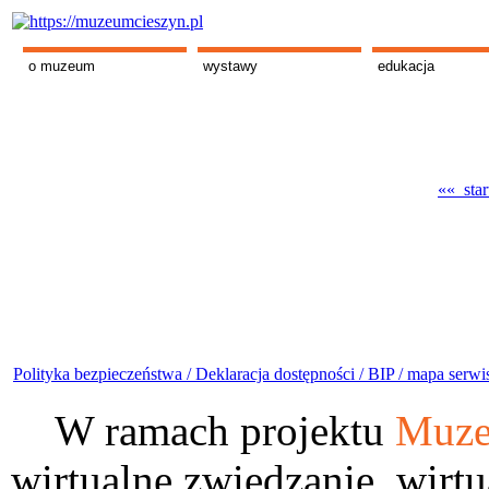
o muzeum
wystawy
edukacja
«« star
Polityka bezpieczeństwa /
Deklaracja dostępności /
BIP /
mapa serwi
W ramach projektu
Muze
wirtualne zwiedzanie, wirtu