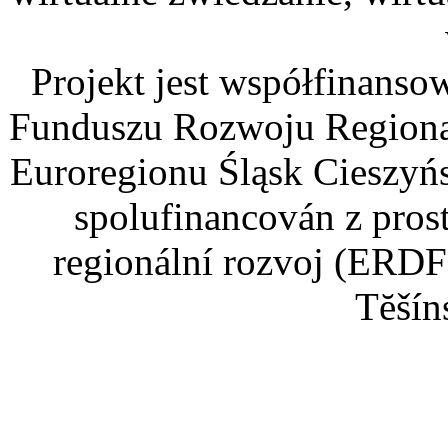
Projekt jest współfinans
Funduszu Rozwoju Regiona
Euroregionu Śląsk Cieszyńsk
spolufinancován z pros
regionální rozvoj (ERDF
Tĕšín