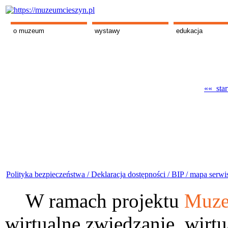
o muzeum
wystawy
edukacja
«« star
Polityka bezpieczeństwa /
Deklaracja dostępności /
BIP /
mapa serwi
W ramach projektu
Muze
wirtualne zwiedzanie, wirtu