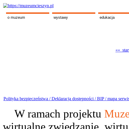
o muzeum
wystawy
edukacja
«« star
Polityka bezpieczeństwa /
Deklaracja dostępności /
BIP /
mapa serwi
W ramach projektu
Muze
wirtualne zwiedzanie, wirtu