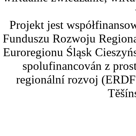
Projekt jest współfinans
Funduszu Rozwoju Regiona
Euroregionu Śląsk Cieszyńsk
spolufinancován z pros
regionální rozvoj (ERDF
Tĕšín