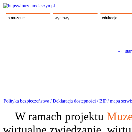
o muzeum
wystawy
edukacja
«« star
Polityka bezpieczeństwa /
Deklaracja dostępności /
BIP /
mapa serwi
W ramach projektu
Muze
wirtualne zwiedzanie, wirtu