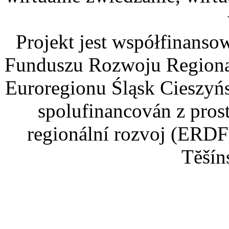
Projekt jest współfinans
Funduszu Rozwoju Regiona
Euroregionu Śląsk Cieszyńsk
spolufinancován z pros
regionální rozvoj (ERDF
Tĕšín