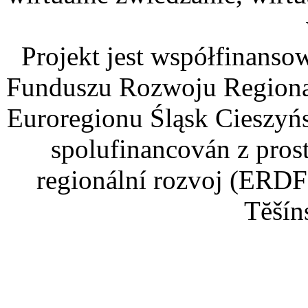
Projekt jest współfinans
Funduszu Rozwoju Regiona
Euroregionu Śląsk Cieszyńsk
spolufinancován z pros
regionální rozvoj (ERDF
Tĕšín