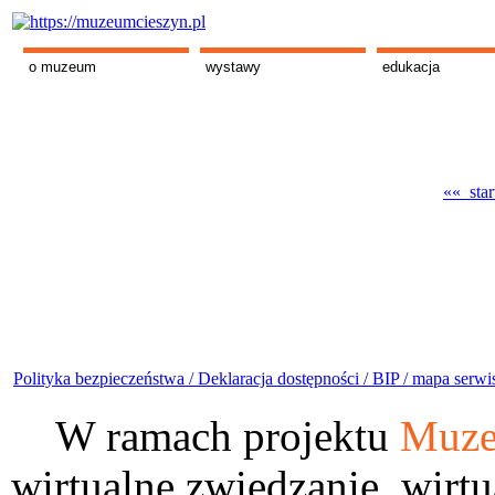
o muzeum
wystawy
edukacja
«« star
Polityka bezpieczeństwa /
Deklaracja dostępności /
BIP /
mapa serwi
W ramach projektu
Muze
wirtualne zwiedzanie, wirtu