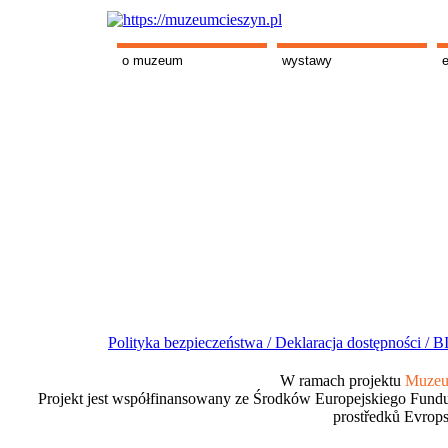
o muzeum
wystawy
Polityka bezpieczeństwa /
Deklaracja dostępności /
BI
W ramach projektu
Muzeum
Projekt jest współfinansowany ze Środków Europejskiego Fundu
prostředků Evrops