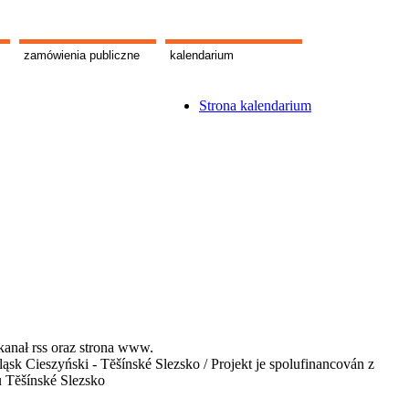
zamówienia publiczne
kalendarium
Strona kalendarium
kanał rss oraz strona www.
 Cieszyński - Tĕšínské Slezsko / Projekt je spolufinancován z
u Tĕšínské Slezsko