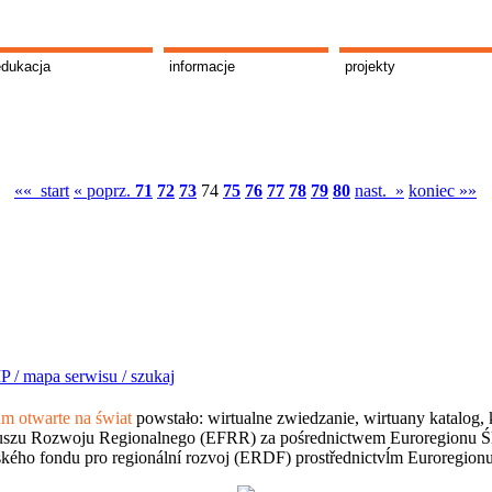
edukacja
informacje
projekty
«« start
« poprz.
71
72
73
74
75
76
77
78
79
80
nast. »
koniec »»
P /
mapa serwisu /
szukaj
 otwarte na świat
powstało: wirtualne zwiedzanie, wirtuany katalog, 
szu Rozwoju Regionalnego (EFRR) za pośrednictwem Euroregionu Śląsk
kého fondu pro regionální rozvoj (ERDF) prostřednictvĺm Euroregion