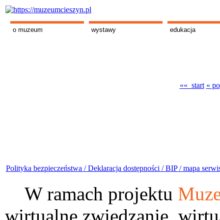
o muzeum
wystawy
edukacja
«« start
« po
Polityka bezpieczeństwa /
Deklaracja dostępności /
BIP /
mapa serwi
W ramach projektu
Muze
wirtualne zwiedzanie, wirtu