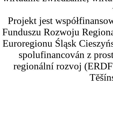
Projekt jest współfinans
Funduszu Rozwoju Regiona
Euroregionu Śląsk Cieszyńsk
spolufinancován z pros
regionální rozvoj (ERDF
Tĕšín