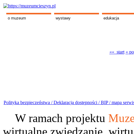
o muzeum
wystawy
edukacja
«« start
« po
Polityka bezpieczeństwa /
Deklaracja dostępności /
BIP /
mapa serwi
W ramach projektu
Muze
wirtualne zwiedzanie, wirtu