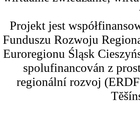
Projekt jest współfinans
Funduszu Rozwoju Regiona
Euroregionu Śląsk Cieszyńsk
spolufinancován z pros
regionální rozvoj (ERDF
Tĕšín