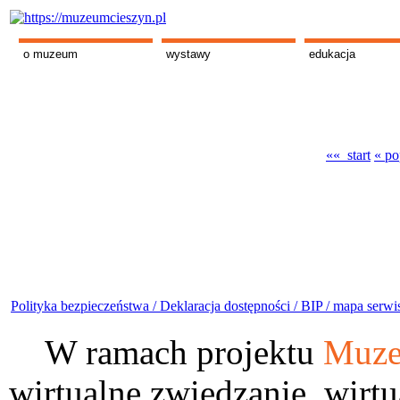
o muzeum
wystawy
edukacja
«« start
« po
Polityka bezpieczeństwa /
Deklaracja dostępności /
BIP /
mapa serwi
W ramach projektu
Muze
wirtualne zwiedzanie, wirtu