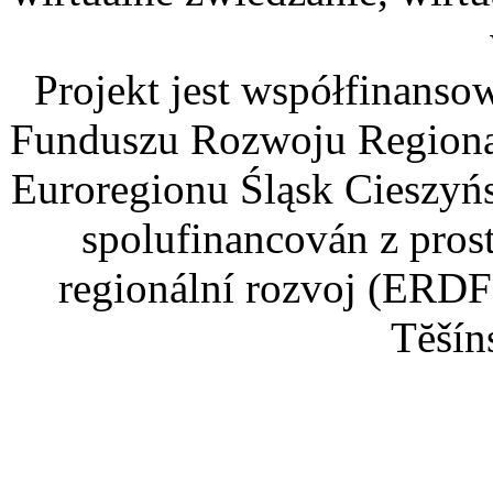
Projekt jest współfinans
Funduszu Rozwoju Regiona
Euroregionu Śląsk Cieszyńsk
spolufinancován z pros
regionální rozvoj (ERDF
Tĕšín