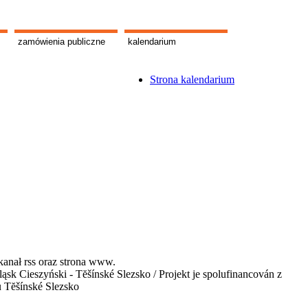
zamówienia publiczne
kalendarium
Strona kalendarium
kanał rss oraz strona www.
 Cieszyński - Tĕšínské Slezsko / Projekt je spolufinancován z
u Tĕšínské Slezsko