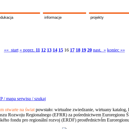
edukacja
informacje
projekty
«« start
« poprz.
11
12
13
14
15
16
17
18
19
20
nast. »
koniec »»
P /
mapa serwisu /
szukaj
 otwarte na świat
powstało: wirtualne zwiedzanie, wirtuany katalog, 
szu Rozwoju Regionalnego (EFRR) za pośrednictwem Euroregionu Śląsk
kého fondu pro regionální rozvoj (ERDF) prostřednictvĺm Euroregion