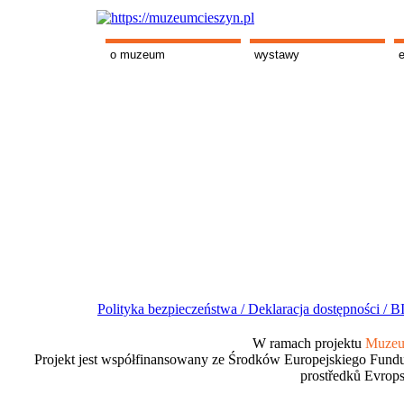
o muzeum
wystawy
Polityka bezpieczeństwa /
Deklaracja dostępności /
BI
W ramach projektu
Muzeum
Projekt jest współfinansowany ze Środków Europejskiego Fundu
prostředků Evrops