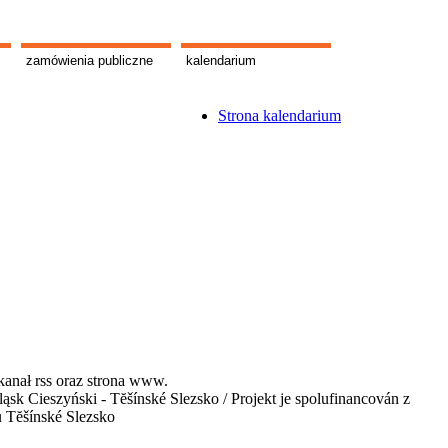
zamówienia publiczne
kalendarium
Strona kalendarium
kanał rss oraz strona www.
 Cieszyński - Tĕšínské Slezsko / Projekt je spolufinancován z
u Tĕšínské Slezsko