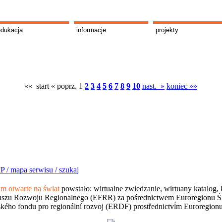
edukacja
informacje
projekty
«« start
« poprz.
1
2
3
4
5
6
7
8
9
10
nast. »
koniec »»
P /
mapa serwisu /
szukaj
 otwarte na świat
powstało: wirtualne zwiedzanie, wirtuany katalog, 
szu Rozwoju Regionalnego (EFRR) za pośrednictwem Euroregionu Śląsk
kého fondu pro regionální rozvoj (ERDF) prostřednictvĺm Euroregion