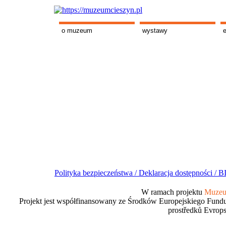
o muzeum
wystawy
Polityka bezpieczeństwa /
Deklaracja dostępności /
BI
W ramach projektu
Muzeum
Projekt jest współfinansowany ze Środków Europejskiego Fundu
prostředků Evrops