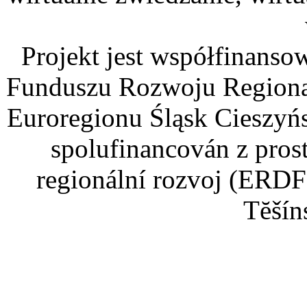
Projekt jest współfinans
Funduszu Rozwoju Regiona
Euroregionu Śląsk Cieszyńsk
spolufinancován z pros
regionální rozvoj (ERDF
Tĕšín