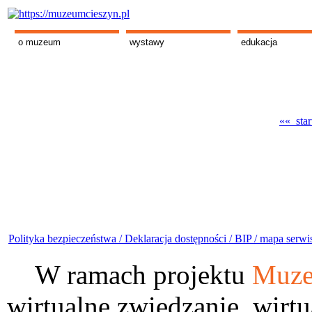
o muzeum
wystawy
edukacja
«« star
Polityka bezpieczeństwa /
Deklaracja dostępności /
BIP /
mapa serwi
W ramach projektu
Muze
wirtualne zwiedzanie, wirtu