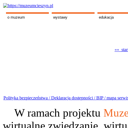
o muzeum
wystawy
edukacja
«« star
Polityka bezpieczeństwa /
Deklaracja dostępności /
BIP /
mapa serwi
W ramach projektu
Muze
wirtualne zwiedzanie, wirtu