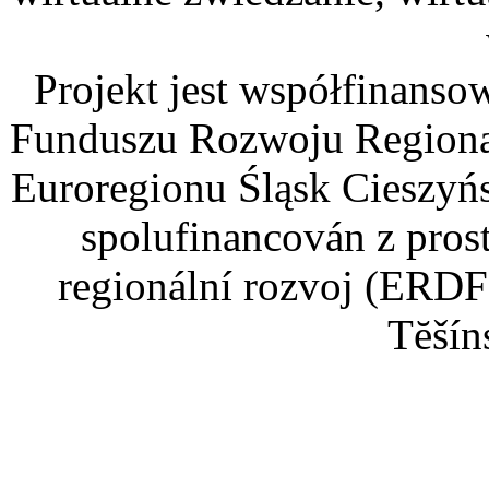
Projekt jest współfinans
Funduszu Rozwoju Regiona
Euroregionu Śląsk Cieszyńsk
spolufinancován z pros
regionální rozvoj (ERDF
Tĕšín