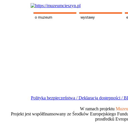
o muzeum
wystawy
Polityka bezpieczeństwa /
Deklaracja dostępności /
BI
W ramach projektu
Muzeum
Projekt jest współfinansowany ze Środków Europejskiego Fundu
prostředků Evrops