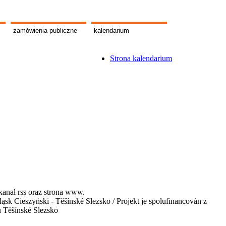
zamówienia publiczne
kalendarium
Strona kalendarium
kanał rss oraz strona www.
 Cieszyński - Tĕšínské Slezsko / Projekt je spolufinancován z
u Tĕšínské Slezsko