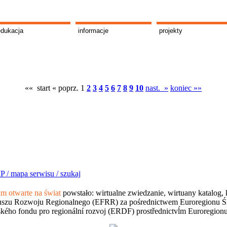
edukacja
informacje
projekty
«« start
« poprz.
1
2
3
4
5
6
7
8
9
10
nast. »
koniec »»
P /
mapa serwisu /
szukaj
 otwarte na świat
powstało: wirtualne zwiedzanie, wirtuany katalog, 
szu Rozwoju Regionalnego (EFRR) za pośrednictwem Euroregionu Śląsk
kého fondu pro regionální rozvoj (ERDF) prostřednictvĺm Euroregion