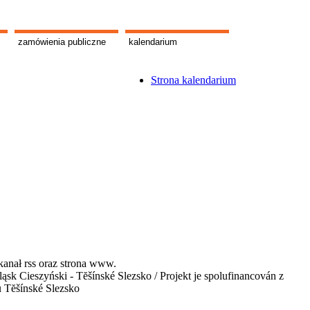
zamówienia publiczne
kalendarium
Strona kalendarium
kanał rss oraz strona www.
 Cieszyński - Tĕšínské Slezsko / Projekt je spolufinancován z
u Tĕšínské Slezsko