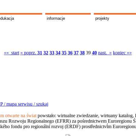
edukacja
informacje
projekty
«« start
« poprz.
31
32
33
34
35
36
37
38
39
40
nast. »
koniec »»
P /
mapa serwisu /
szukaj
 otwarte na świat
powstało: wirtualne zwiedzanie, wirtuany katalog, 
szu Rozwoju Regionalnego (EFRR) za pośrednictwem Euroregionu Śląsk
kého fondu pro regionální rozvoj (ERDF) prostřednictvĺm Euroregion