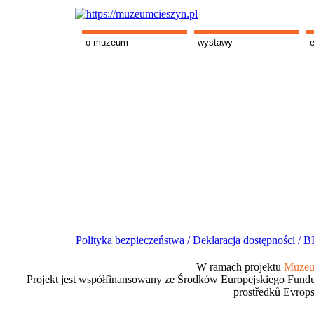
o muzeum
wystawy
Polityka bezpieczeństwa /
Deklaracja dostępności /
BI
W ramach projektu
Muzeum
Projekt jest współfinansowany ze Środków Europejskiego Fundu
prostředků Evrops