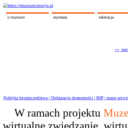
o muzeum
wystawy
edukacja
«« star
Polityka bezpieczeństwa /
Deklaracja dostępności /
BIP /
mapa serwi
W ramach projektu
Muze
wirtualne zwiedzanie, wirtu