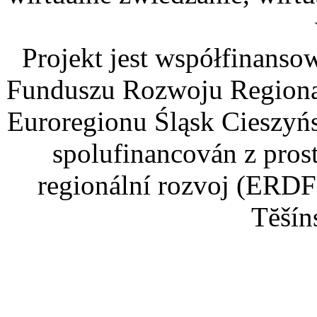
Projekt jest współfinans
Funduszu Rozwoju Regiona
Euroregionu Śląsk Cieszyńsk
spolufinancován z pros
regionální rozvoj (ERDF
Tĕšín