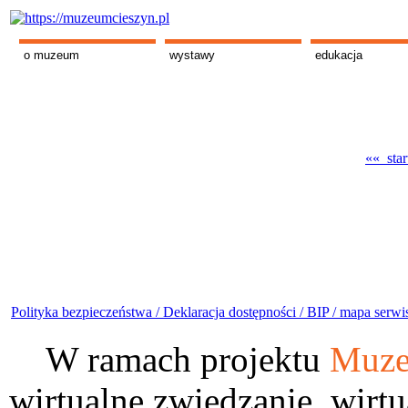
o muzeum
wystawy
edukacja
«« star
Polityka bezpieczeństwa /
Deklaracja dostępności /
BIP /
mapa serwi
W ramach projektu
Muze
wirtualne zwiedzanie, wirtu