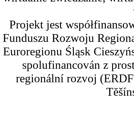
Projekt jest współfinans
Funduszu Rozwoju Regiona
Euroregionu Śląsk Cieszyńsk
spolufinancován z pros
regionální rozvoj (ERDF
Tĕšín