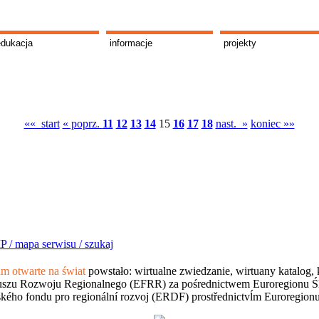
edukacja
informacje
projekty
«« start
« poprz.
11
12
13
14
15
16
17
18
nast. »
koniec »»
P /
mapa serwisu /
szukaj
 otwarte na świat
powstało: wirtualne zwiedzanie, wirtuany katalog, 
szu Rozwoju Regionalnego (EFRR) za pośrednictwem Euroregionu Śląsk
kého fondu pro regionální rozvoj (ERDF) prostřednictvĺm Euroregion