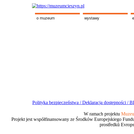
o muzeum
wystawy
Polityka bezpieczeństwa /
Deklaracja dostępności /
BI
W ramach projektu
Muzeum
Projekt jest współfinansowany ze Środków Europejskiego Fundu
prostředků Evrops