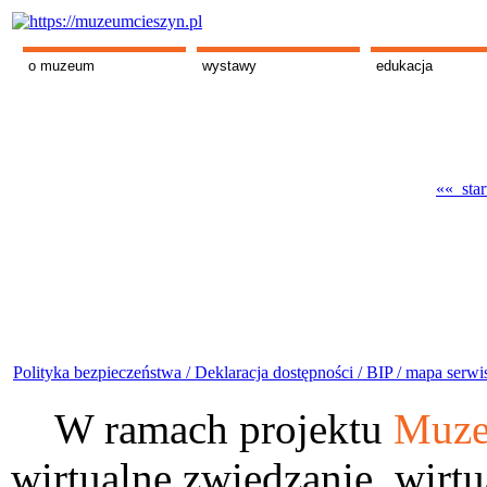
o muzeum
wystawy
edukacja
«« star
Polityka bezpieczeństwa /
Deklaracja dostępności /
BIP /
mapa serwi
W ramach projektu
Muze
wirtualne zwiedzanie, wirtu