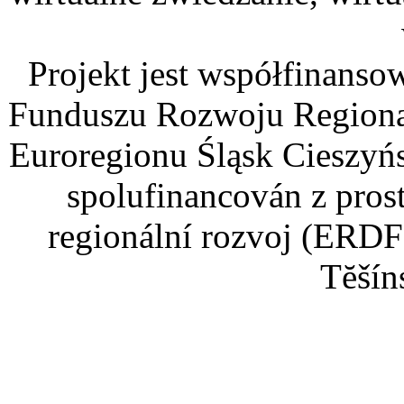
Projekt jest współfinans
Funduszu Rozwoju Regiona
Euroregionu Śląsk Cieszyńsk
spolufinancován z pros
regionální rozvoj (ERDF
Tĕšín