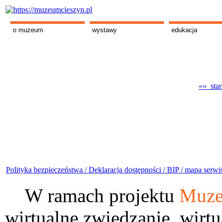
o muzeum
wystawy
edukacja
«« star
Polityka bezpieczeństwa /
Deklaracja dostępności /
BIP /
mapa serwi
W ramach projektu
Muze
wirtualne zwiedzanie, wirtu