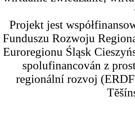
Projekt jest współfinans
Funduszu Rozwoju Regiona
Euroregionu Śląsk Cieszyńsk
spolufinancován z pros
regionální rozvoj (ERDF
Tĕšín