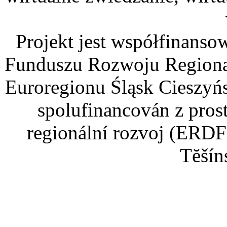
Projekt jest współfinans
Funduszu Rozwoju Regiona
Euroregionu Śląsk Cieszyńsk
spolufinancován z pros
regionální rozvoj (ERDF
Tĕšín