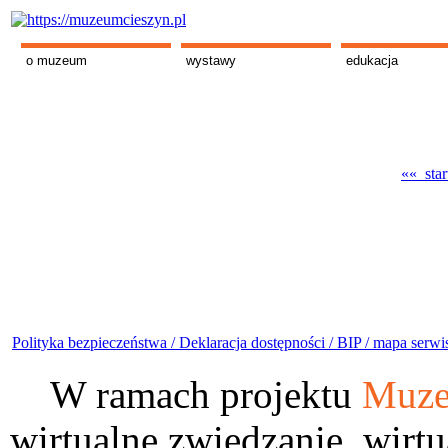
o muzeum
wystawy
edukacja
«« star
Polityka bezpieczeństwa /
Deklaracja dostępności /
BIP /
mapa serwi
W ramach projektu
Muze
wirtualne zwiedzanie, wirtu