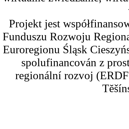
Projekt jest współfinans
Funduszu Rozwoju Regiona
Euroregionu Śląsk Cieszyńsk
spolufinancován z pros
regionální rozvoj (ERDF
Tĕšín