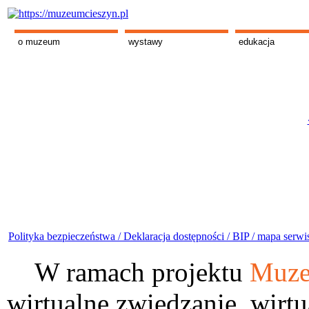
o muzeum
wystawy
edukacja
Polityka bezpieczeństwa /
Deklaracja dostępności /
BIP /
mapa serwi
W ramach projektu
Muze
wirtualne zwiedzanie, wirtu