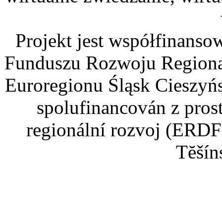
Projekt jest współfinans
Funduszu Rozwoju Regiona
Euroregionu Śląsk Cieszyńsk
spolufinancován z pros
regionální rozvoj (ERDF
Tĕšín