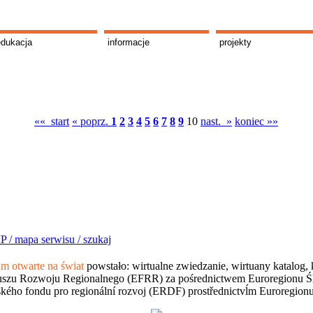
edukacja
informacje
projekty
«« start
« poprz.
1
2
3
4
5
6
7
8
9
10
nast. »
koniec »»
P /
mapa serwisu /
szukaj
 otwarte na świat
powstało: wirtualne zwiedzanie, wirtuany katalog, 
szu Rozwoju Regionalnego (EFRR) za pośrednictwem Euroregionu Śląsk
kého fondu pro regionální rozvoj (ERDF) prostřednictvĺm Euroregion