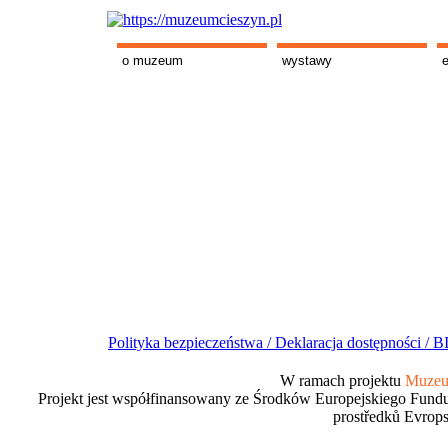
o muzeum
wystawy
Polityka bezpieczeństwa /
Deklaracja dostępności /
BI
W ramach projektu
Muzeum
Projekt jest współfinansowany ze Środków Europejskiego Fundu
prostředků Evrops