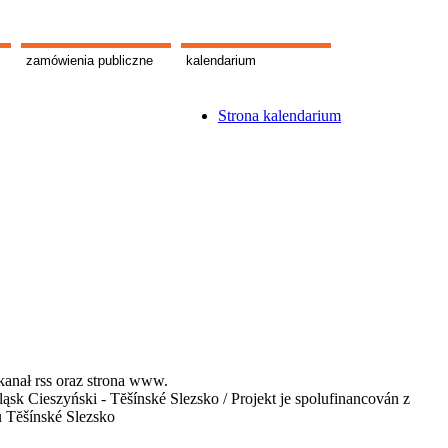
zamówienia publiczne
kalendarium
Strona kalendarium
kanał rss oraz strona www.
 Cieszyński - Tĕšínské Slezsko / Projekt je spolufinancován z
u Tĕšínské Slezsko