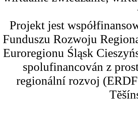
Projekt jest współfinans
Funduszu Rozwoju Regiona
Euroregionu Śląsk Cieszyńsk
spolufinancován z pros
regionální rozvoj (ERDF
Tĕšín