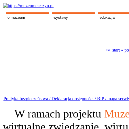
o muzeum
wystawy
edukacja
«« start
« po
Polityka bezpieczeństwa /
Deklaracja dostępności /
BIP /
mapa serwi
W ramach projektu
Muze
wirtualne zwiedzanie, wirtu