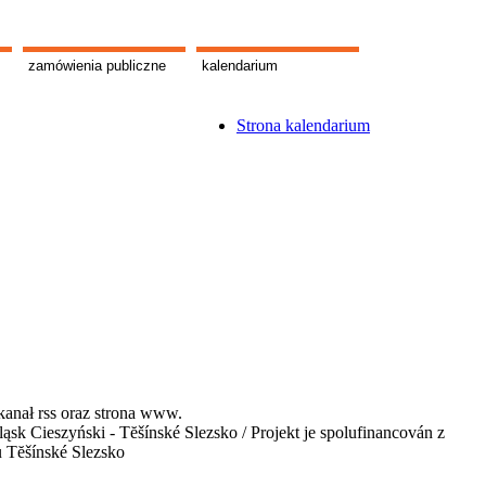
zamówienia publiczne
kalendarium
Strona kalendarium
kanał rss oraz strona www.
 Cieszyński - Tĕšínské Slezsko / Projekt je spolufinancován z
u Tĕšínské Slezsko