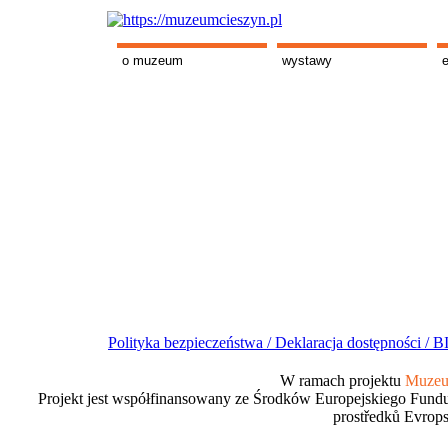
o muzeum
wystawy
Polityka bezpieczeństwa /
Deklaracja dostępności /
BI
W ramach projektu
Muzeum
Projekt jest współfinansowany ze Środków Europejskiego Fundu
prostředků Evrops