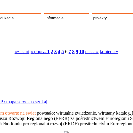
edukacja
informacje
projekty
«« start
« poprz.
1
2
3
4
5
6
7
8
9
10
nast. »
koniec »»
P /
mapa serwisu /
szukaj
 otwarte na świat
powstało: wirtualne zwiedzanie, wirtuany katalog, 
szu Rozwoju Regionalnego (EFRR) za pośrednictwem Euroregionu Śląsk
kého fondu pro regionální rozvoj (ERDF) prostřednictvĺm Euroregion