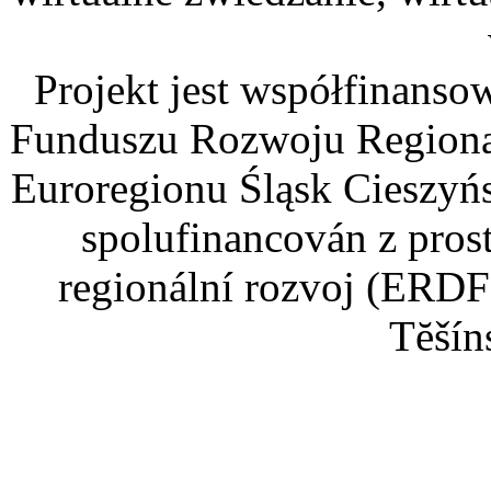
Projekt jest współfinans
Funduszu Rozwoju Regiona
Euroregionu Śląsk Cieszyńsk
spolufinancován z pros
regionální rozvoj (ERDF
Tĕšín