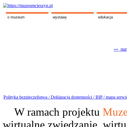
o muzeum
wystawy
edukacja
«« star
Polityka bezpieczeństwa /
Deklaracja dostępności /
BIP /
mapa serwi
W ramach projektu
Muze
wirtualne zwiedzanie, wirtu