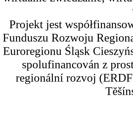
Projekt jest współfinans
Funduszu Rozwoju Regiona
Euroregionu Śląsk Cieszyńsk
spolufinancován z pros
regionální rozvoj (ERDF
Tĕšín