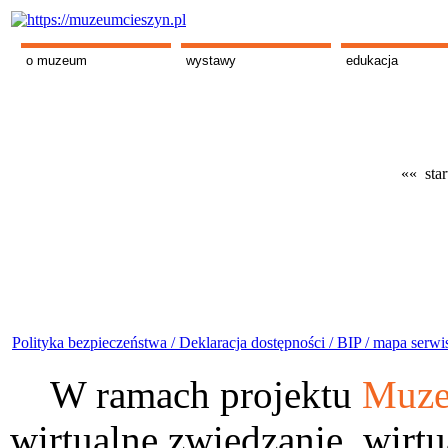
o muzeum
wystawy
edukacja
«« star
Polityka bezpieczeństwa /
Deklaracja dostępności /
BIP /
mapa serwi
W ramach projektu
Muze
wirtualne zwiedzanie, wirtu