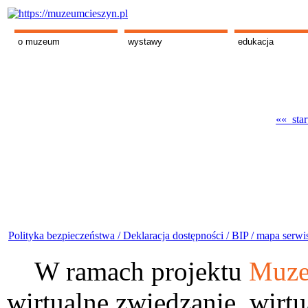
o muzeum
wystawy
edukacja
«« star
Polityka bezpieczeństwa /
Deklaracja dostępności /
BIP /
mapa serwi
W ramach projektu
Muze
wirtualne zwiedzanie, wirtu