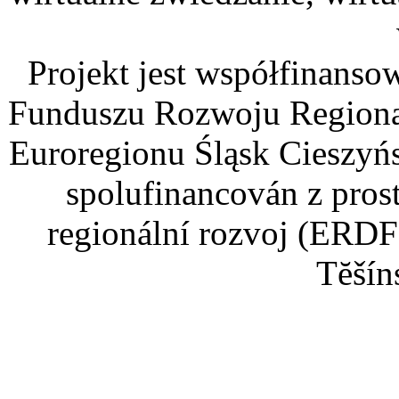
Projekt jest współfinans
Funduszu Rozwoju Regiona
Euroregionu Śląsk Cieszyńsk
spolufinancován z pros
regionální rozvoj (ERDF
Tĕšín