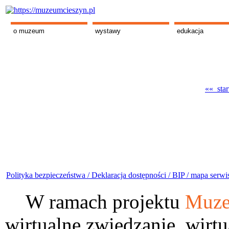
o muzeum
wystawy
edukacja
«« star
Polityka bezpieczeństwa /
Deklaracja dostępności /
BIP /
mapa serwi
W ramach projektu
Muze
wirtualne zwiedzanie, wirtu