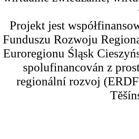
Projekt jest współfinans
Funduszu Rozwoju Regiona
Euroregionu Śląsk Cieszyńsk
spolufinancován z pros
regionální rozvoj (ERDF
Tĕšín